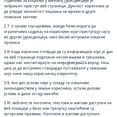
годинама за коцкање у њиховој јурисдикцији је
забрањен приступ веб страници. Дужност корисника је
да утврди законитост коцкања на мрежи и друге
повезане захтеве.
2.7. У неким случајевима, можда ћемо морати да
ограничимо садржај на кориснике који приступају сајту
из других јурисдикција, како бисмо испунили локалне
прописе.
2.8. Када корисник потврди да су информације које је дао
на веб страници подложне неслагањима и грешкама,
одмах нас контактирајте на инфо@медиа24.ворлд. Наш
циљ је да испунимо стандарде постављене у земљама
које чине нашу корисничку клијентелу.
2.9. Ако део услова није у складу са локалним
законодавством у земљи корисника, остали делови
услова и даље остају важећи.
2.10. вебсите.тв логотипи, текстови и жигови доступни на
веб локацији у било ком тренутку заштићени су
ауторским правима. Логотипи и жигови доступних