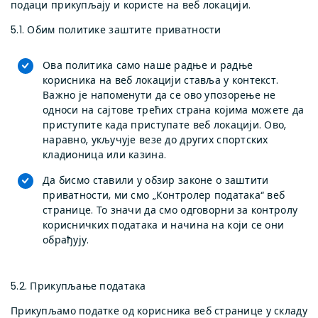
подаци прикупљају и користе на веб локацији.
5.1. Обим политике заштите приватности
Ова политика само наше радње и радње
корисника на веб локацији ставља у контекст.
Важно је напоменути да се ово упозорење не
односи на сајтове трећих страна којима можете да
приступите када приступате веб локацији. Ово,
наравно, укључује везе до других спортских
кладионица или казина.
Да бисмо ставили у обзир законе о заштити
приватности, ми смо „Контролер података“ веб
странице. То значи да смо одговорни за контролу
корисничких података и начина на који се они
обрађују.
5.2. Прикупљање података
Прикупљамо податке од корисника веб странице у складу