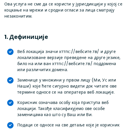
Ова услуга не сме да се користи у јурисдикцији у којој се
коцкање на мрежи и сродни огласи за лица сматрају
незаконитим.
1. Дефиниције
Веб локација значи хттпс://вебсите.тв/ и друге
локализоване верзије преведене на друге језике,
било на или ван хттпс://вебсите.тв/ поддомена
или различитих домена.
Заменице у множини у првом лицу (Ми, Ус или
Наши) које ћете сигурно видети док читате ове
термине односе се на оператера веб локације.
Корисник означава особу која приступа веб
локацији. Такође класификујемо ове особе
заменицама као што су Ваш или Ви.
Подаци се односе на све детаље које је корисник