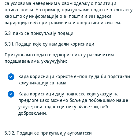
са условима наведеним у овом одељку о политици
приватности. На пример, прикупљамо податке о контакту
као што су информације о е-пошти и ИП адреса,
варијација веб претраживача и оперативни систем.
5.3. Како се прикупљају подаци
5.3.1. Подаци које су нам дали корисници
Прикупљамо податке од корисника у различитим
подешавањима, укључујући:
Када корисници користе е-пошту да би подстакли
комуникацију са нама.
Када корисници дају поднеске који указују на
предлоге како можемо боље да побољшамо наше
услуге; ови поднесци нису обавезни, већ
добровољни.
5.3.2. Подаци се прикупљају аутоматски