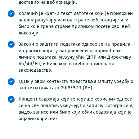
доставио на веб локацији.
Колачић је кратки текст датотеке који је приложен
вашем рачунару или од стране веб локације или
било које треће стране приликом посете овој веб
локацији.
Закони о заштити података односе се на правила
и прописе који су направљени за коришћење
личних података, укључујући ГДПР или Директиву
95/46/ЕЦ, и било које важеће национално
законодавство.
ГДПР у овом контексту представља Општу уредбу о
заштити података 2016/679 (ЕУ).
Концепт садржаја који генерише корисник односи
се на све податке, укључујући записе, фотографије,
видео записе или било који облик садржаја који је
објавио корисник.