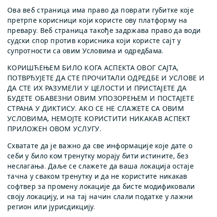
Ова веб страница има право да поврати губитке које
претрпе корисници који користе ову платформу на
превару. Веб страница такође задржава право да води
судски спор против корисника који користе сајт у
супротности са овим Условима и одредбама.
КОРИШЋЕЊЕМ БИЛО КОГА АСПЕКТА ОВОГ САЈТА,
ПОТВРЂУЈЕТЕ ДА СТЕ ПРОЧИТАЛИ ОДРЕДБЕ И УСЛОВЕ И
ДА СТЕ ИХ РАЗУМЕЛИ У ЦЕЛОСТИ И ПРИСТАЈЕТЕ ДА
БУДЕТЕ ОБАВЕЗНИ ОВИМ УПОЗОРЕЊЕМ И ПОСТАЈЕТЕ
СТРАНА У ДИКТИСУ. АКО СЕ НЕ СЛАЖЕТЕ СА ОВИМ
УСЛОВИМА, НЕМОЈТЕ КОРИСТИТИ НИКАКАВ АСПЕКТ
ПРИЛОЖЕН ОВОМ УСЛУГУ.
Схватате да је важно да све информације које дате о
себи у било ком тренутку морају бити истините, без
неслагања. Даље се слажете да ваша локација остаје
тачна у сваком тренутку и да не користите никакав
софтвер за промену локације да бисте модификовали
своју локацију, и на тај начин слали податке у лажни
регион или јурисдикцију.