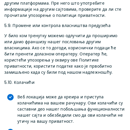
другим платформама. Пре него што употребите
информације на другим сајтовима, проверите да ли сте
прочитали упозорење о политици приватности.
5.9. Промене или контрола власништва предузећа
У било ком тренутку можемо одлучити да проширимо
или дамо франшизу нашег пословања другим
власницима. Ако се то догоди, кориснички подаци ће
бити пренети долазном оператеру. Оператер ће,
користећи упозорења у оквиру ове Политике
приватности, користити податке како је првобитно
замишљено када су били под нашом надлежношћу.
5.10. Колачићи
Веб локација може да креира и приступа
колачићима на вашем рачунару. Ови колачићи су
саставни део нашег побољшања функционалности
нашег сајта и обезбедили смо да ови колачићи не
утичу на вашу приватност.