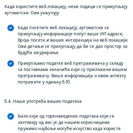
Када користите веб локацију, неки подаци се прикупљају
аутоматски. Ови укључују:
Када посетите веб локацију, аутоматски се
прикупљају информације попут ваше ИП адресе,
броја посета и ваших интеракција на веб локацији.
Ови детаљи се прикупљају да би се дао простор за
будућа ажурирања.
Прикупљамо податке веб претраживача у складу
са поставкама колачића који су приложени вашем
претраживачу. Више информација о овом аспекту
потражите у одељку 5.10.
5.4. Наша употреба ваших података
Било који од горенаведених података који се
захтевају од вас је да нашим корисницима
пружимо најбоље могуће искуство када користе