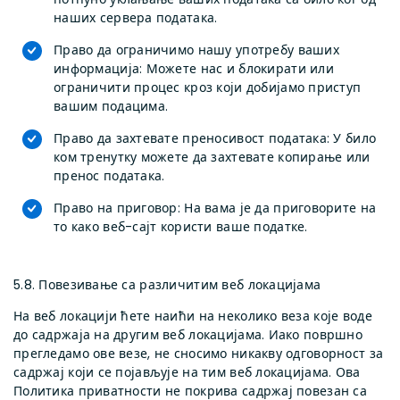
наших сервера података.
Право да ограничимо нашу употребу ваших
информација: Можете нас и блокирати или
ограничити процес кроз који добијамо приступ
вашим подацима.
Право да захтевате преносивост података: У било
ком тренутку можете да захтевате копирање или
пренос података.
Право на приговор: На вама је да приговорите на
то како веб-сајт користи ваше податке.
5.8. Повезивање са различитим веб локацијама
На веб локацији ћете наићи на неколико веза које воде
до садржаја на другим веб локацијама. Иако површно
прегледамо ове везе, не сносимо никакву одговорност за
садржај који се појављује на тим веб локацијама. Ова
Политика приватности не покрива садржај повезан са