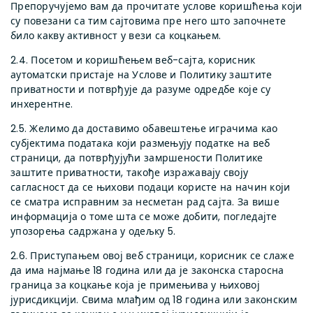
Препоручујемо вам да прочитате услове коришћења који
су повезани са тим сајтовима пре него што започнете
било какву активност у вези са коцкањем.
2.4. Посетом и коришћењем веб-сајта, корисник
аутоматски пристаје на Услове и Политику заштите
приватности и потврђује да разуме одредбе које су
инхерентне.
2.5. Желимо да доставимо обавештење играчима као
субјектима података који размењују податке на веб
страници, да потврђујући замршености Политике
заштите приватности, такође изражавају своју
сагласност да се њихови подаци користе на начин који
се сматра исправним за несметан рад сајта. За више
информација о томе шта се може добити, погледајте
упозорења садржана у одељку 5.
2.6. Приступањем овој веб страници, корисник се слаже
да има најмање 18 година или да је законска старосна
граница за коцкање која је примењива у њиховој
јурисдикцији. Свима млађим од 18 година или законским