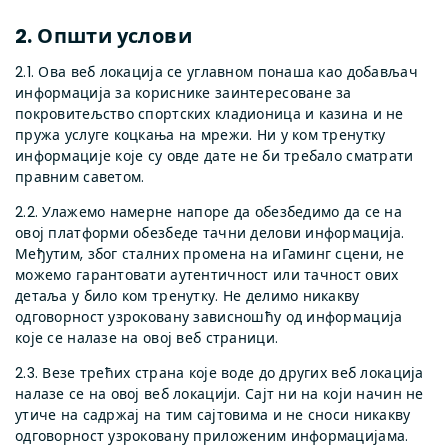
2. Општи услови
2.1. Ова веб локација се углавном понаша као добављач
информација за кориснике заинтересоване за
покровитељство спортских кладионица и казина и не
пружа услуге коцкања на мрежи. Ни у ком тренутку
информације које су овде дате не би требало сматрати
правним саветом.
2.2. Улажемо намерне напоре да обезбедимо да се на
овој платформи обезбеде тачни делови информација.
Међутим, због сталних промена на иГаминг сцени, не
можемо гарантовати аутентичност или тачност ових
детаља у било ком тренутку. Не делимо никакву
одговорност узроковану зависношћу од информација
које се налазе на овој веб страници.
2.3. Везе трећих страна које воде до других веб локација
налазе се на овој веб локацији. Сајт ни на који начин не
утиче на садржај на тим сајтовима и не сноси никакву
одговорност узроковану приложеним информацијама.