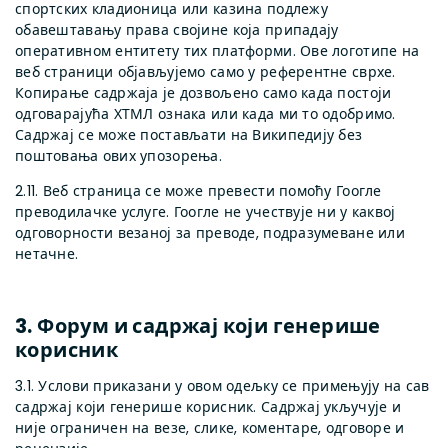
спортских кладионица или казина подлежу
обавештавању права својине која припадају
оперативном ентитету тих платформи. Ове логотипе на
веб страници објављујемо само у референтне сврхе.
Копирање садржаја је дозвољено само када постоји
одговарајућа ХТМЛ ознака или када ми то одобримо.
Садржај се може постављати на Википедију без
поштовања ових упозорења.
2.11. Веб страница се може превести помоћу Гоогле
преводилачке услуге. Гоогле не учествује ни у каквој
одговорности везаној за преводе, подразумеване или
нетачне.
3. Форум и садржај који генерише
корисник
3.1. Услови приказани у овом одељку се примењују на сав
садржај који генерише корисник. Садржај укључује и
није ограничен на везе, слике, коментаре, одговоре и