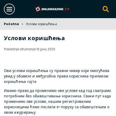
Početna
»
Услови коришћења
Услови коришћења
Poslednje ažuriranje 19 јуна, 2023
Ови услови коришћења су правни оквир који омогућава
увид у обавезе и међусобна права корисника приликом
коришћења сајта.
Имамо право да променимо ове услове кад год сматрамо
потребним без обавештавања корисника. Сваки пут када
променимо ове услове, нашим регистрованим
корисницима ћемо послати е-поруку са обавештењем о
овом ажурирању.