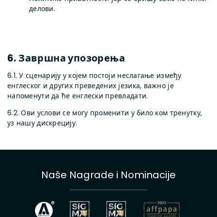
делови.
6. Завршна упозорења
6.1. У сценарију у којем постоји неслагање између
енглеског и других преведених језика, важно је
напоменути да ће енглески превладати.
6.2. Ови услови се могу променити у било ком тренутку,
уз нашу дискрецију.
Naše Nagrade i Nominacije