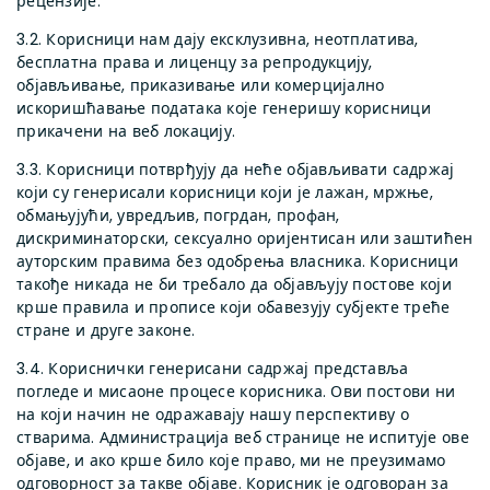
рецензије.
3.2. Корисници нам дају ексклузивна, неотплатива,
бесплатна права и лиценцу за репродукцију,
објављивање, приказивање или комерцијално
искоришћавање података које генеришу корисници
прикачени на веб локацију.
3.3. Корисници потврђују да неће објављивати садржај
који су генерисали корисници који је лажан, мржње,
обмањујући, увредљив, погрдан, профан,
дискриминаторски, сексуално оријентисан или заштићен
ауторским правима без одобрења власника. Корисници
такође никада не би требало да објављују постове који
крше правила и прописе који обавезују субјекте треће
стране и друге законе.
3.4. Кориснички генерисани садржај представља
погледе и мисаоне процесе корисника. Ови постови ни
на који начин не одражавају нашу перспективу о
стварима. Администрација веб странице не испитује ове
објаве, и ако крше било које право, ми не преузимамо
одговорност за такве објаве. Корисник је одговоран за