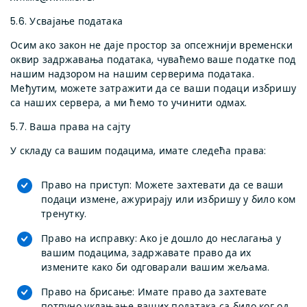
5.6. Усвајање података
Осим ако закон не даје простор за опсежнији временски
оквир задржавања података, чуваћемо ваше податке под
нашим надзором на нашим серверима података.
Међутим, можете затражити да се ваши подаци избришу
са наших сервера, а ми ћемо то учинити одмах.
5.7. Ваша права на сајту
У складу са вашим подацима, имате следећа права:
Право на приступ: Можете захтевати да се ваши
подаци измене, ажурирају или избришу у било ком
тренутку.
Право на исправку: Ако је дошло до неслагања у
вашим подацима, задржавате право да их
измените како би одговарали вашим жељама.
Право на брисање: Имате право да захтевате
потпуно уклањање ваших података са било ког од