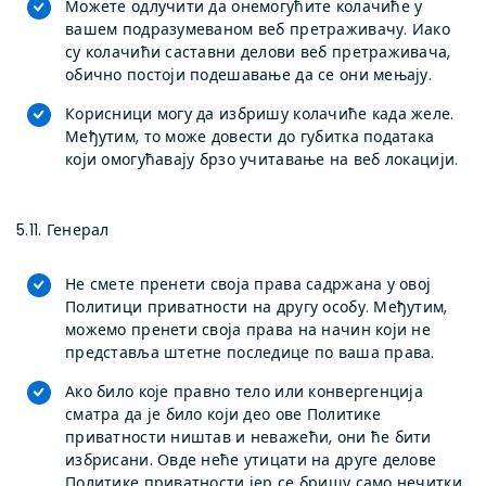
Можете одлучити да онемогућите колачиће у
вашем подразумеваном веб претраживачу. Иако
су колачићи саставни делови веб претраживача,
обично постоји подешавање да се они мењају.
Корисници могу да избришу колачиће када желе.
Међутим, то може довести до губитка података
који омогућавају брзо учитавање на веб локацији.
5.11. Генерал
Не смете пренети своја права садржана у овој
Политици приватности на другу особу. Међутим,
можемо пренети своја права на начин који не
представља штетне последице по ваша права.
Ако било које правно тело или конвергенција
сматра да је било који део ове Политике
приватности ништав и неважећи, они ће бити
избрисани. Овде неће утицати на друге делове
Политике приватности јер се бришу само нечитки