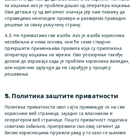
за коцкање ако је проблем дошао од оператера коцкања.
Ови детаљи су од виталног значаја јер нам помажу да
спроведемо неопходне провере и развијемо праведно
решење за сваку укључену страну.
4.3. Не прихватамо све жалбе. Ако је жалба корисника
неозбиљна и нема основа, они ће сами стварно
прекршити применљива правила која су приложена
оператеру коцкања на мрежи. Ово упозорење такође
долази до изражаја када је проблем корисника валидан,
али корисник одлучује да не сарађује у процесу
решавања.
5. Политика заштите приватности
Политика приватности овог сајта примењује се на све
кориснике веб странице, заједно са власником и
оператером веб странице. Пошто приватност података
схватамо озбиљно, припремили смо овај сегмент да
бисмо корисницима пружили увид у то како се њихови