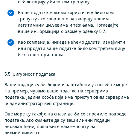
веб локацију у било ком тренутку.
Ваше податке можемо користити у било ком
тренутку ако савршено одговарају нашим
легитимним циљевима и тежњама. Погледајте
више информација о овоме у одељку 5.7.
Као компанија, никада нећемо делити, изнајмити
или продати ваше податке било ком трећем лицу
без вашег пристанка.
5.5. Сигурност података
Ваши подаци су безбедни и заштићени уз посебне мере.
На пример, чувамо ваше податке на серверима
података. Једина особа која има приступ овим серверима
је администратор веб странице.
Ове мере су такође на снази да би се спречиле повреде
података. Ако сумњате да су ваши лични подаци
неовлашћени, пошаљите нам е-пошту на
ликме@ликме.тв.