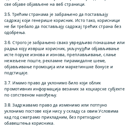
све објаве објављене на веб страници.
3.5. Трећим странама је забрањено да постављају
садржај који генерише корисник. Исто тако, корисници
не би требало да постављају садржај трећих страна без
одобрења.
3.6. Строго је забрањено свако увредљиво понашање или
радња коју изврши корисник, укључујући објављивање
исте поруке изнова и изнова, преплављивање, слање
нежељене поште, рекламне пирамидалне шеме,
објављивање промоција или маркетиншке бонусе и
подстицаје.
3.7. Имамо право да уклонимо било који облик
промотивних информација везаних за коцкарске субјекте
по сопственом нахођењу.
3.8. Задржавамо право да изменимо или потпуно
уклонимо постове који нису у складу са овим Условима
кад год сматрамо прикладним, без претходног
обавештења корисника.